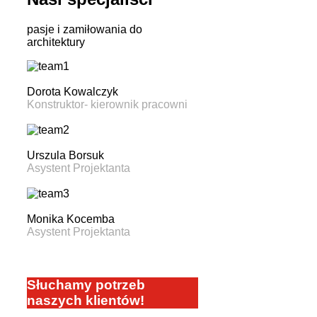
pasje i zamiłowania do
architektury
Dorota Kowalczyk
Konstruktor- kierownik pracowni
Urszula Borsuk
Asystent Projektanta
Monika Kocemba
Asystent Projektanta
Słuchamy potrzeb
naszych klientów!