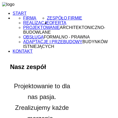
START
FIRMA
ZESPÓŁ
O FIRMIE
REALIZACJE
OFERTA
PROJEKTOWANIE
ARCHITEKTONICZNO-
BUDOWLANE
OBSŁUGA
FORMALNO - PRAWNA
ADAPTACJE I PRZEBUDOWY
BUDYNKÓW
ISTNIEJĄCYCH
KONTAKT
Nasz zespół
Projektowanie to dla
nas pasja.
Zrealizujemy każde