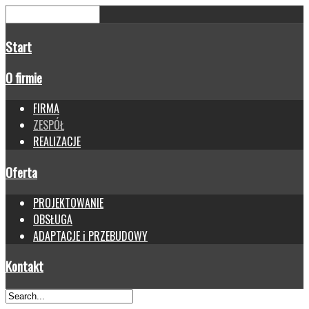
Start
O firmie
FIRMA
ZESPÓŁ
REALIZACJE
Oferta
PROJEKTOWANIE
OBSŁUGA
ADAPTACJE i PRZEBUDOWY
Kontakt