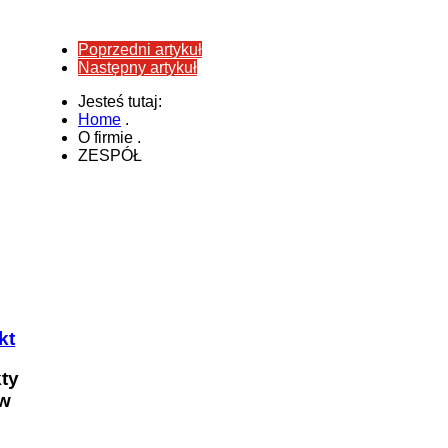
Poprzedni artykuł
Następny artykuł
Jesteś tutaj:
Home
.
O firmie
.
ZESPÓŁ
kt
kty
w